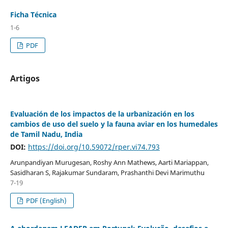
Ficha Técnica
1-6
PDF
Artigos
Evaluación de los impactos de la urbanización en los
cambios de uso del suelo y la fauna aviar en los humedales
de Tamil Nadu, India
DOI:
https://doi.org/10.59072/rper.vi74.793
Arunpandiyan Murugesan, Roshy Ann Mathews, Aarti Mariappan,
Sasidharan S, Rajakumar Sundaram, Prashanthi Devi Marimuthu
7-19
PDF (English)