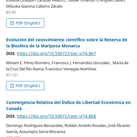
Miluska Gianina Calixtro Zárate
83-95
PDF (English)
Evolución del conocimiento científico sobre la Reserva de
la Biosfera de la Mariposa Monarca
DOI:
https://doi.org/10.59072/rper.vi74.867
Miriam E. Pérez-Romero, Francisco J. Fernández-González , María de
la Cruz Del Río-Rama, Francisco Venegas-Martínez
97-121
PDF (English)
Convergencia Relativa del Índice de Libertad Económica en
Canadá
DOI:
https://doi.org/10.59072/rper.vi74.868
Domingo Rodríguez-Benavides, Roldán Andrés-Rosales, José Álvarez-
García, Assumpta Serra-Moranta