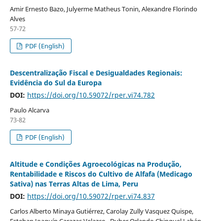
Amir Ernesto Bazo, Julyerme Matheus Tonin, Alexandre Florindo
Alves
57-72
PDF (English)
Descentralização Fiscal e Desigualdades Regionais:
Evidência do Sul da Europa
DOI:
https://doi.org/10.59072/rper.vi74.782
Paulo Alcarva
73-82
PDF (English)
Altitude e Condições Agroecológicas na Produção,
Rentabilidade e Riscos do Cultivo de Alfafa (Medicago
Sativa) nas Terras Altas de Lima, Peru
DOI:
https://doi.org/10.59072/rper.vi74.837
Carlos Alberto Minaya Gutiérrez, Carolay Zully Vasquez Quispe,
Esteban Joaquín Carazas Velazco , Duber Orlando Chinguel Labán,